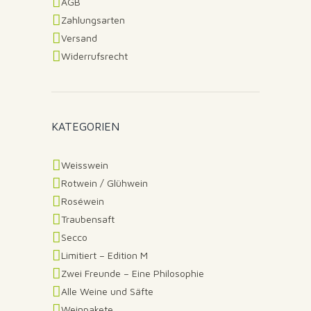
AGB
Zahlungsarten
Versand
Widerrufsrecht
KATEGORIEN
Weisswein
Rotwein / Glühwein
Roséwein
Traubensaft
Secco
Limitiert – Edition M
Zwei Freunde – Eine Philosophie
Alle Weine und Säfte
Weinpakete