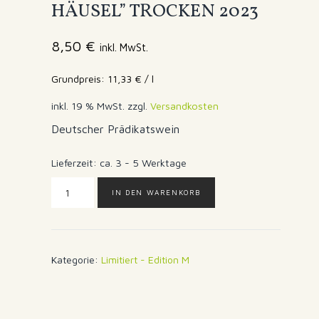
HÄUSEL” TROCKEN 2023
8,50
€
inkl. MwSt.
11,33
€
/
l
inkl. 19 % MwSt.
zzgl.
Versandkosten
Deutscher Prädikatswein
Lieferzeit:
ca. 3 - 5 Werktage
RIESLING
IN DEN WARENKORB
SPÄTLESE
“AM
HÄUSEL”
TROCKEN
Kategorie:
Limitiert - Edition M
2023
Menge