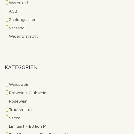
Warenkorb
AGB
Zahlungsarten
Versand
Widerrufsrecht
KATEGORIEN
Weisswein
Rotwein / Glühwein
Roséwein
Traubensaft
Secco
Limitiert – Edition M